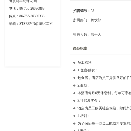
田厦翡翠明珠花园
电话：86-755-26390888
招聘编号：
08
传真：86-755-26390333
所属部门：餐饮部
邮箱：STSRSVN@163.COM
招聘人数：若干人
岗位职责
员工福利
1.住宿/膳食：
包食宿，酒店为员工提供良好的住
2.假期：
本酒店每月6天休息制，每年可享
3.社保及奖金：
酒店为员工购买社会保险，除此外
4.培训：
为了保证每一位员工能成为专业的